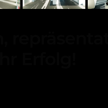
 repräsentati
hr Erfolg!