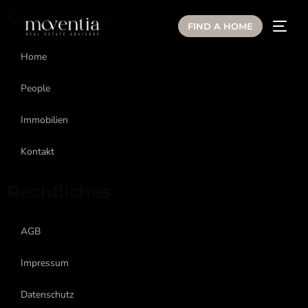
Quick Links
springen
FIND A HOME
Home
People
Immobilien
Kontakt
Rechtliches
AGB
Impressum
Datenschutz