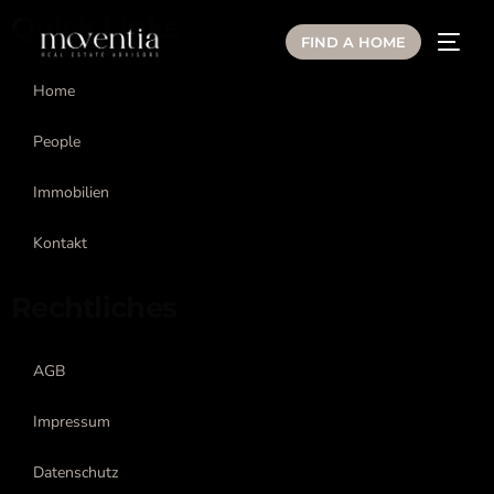
Quick Links
springen
FIND A HOME
Home
People
Immobilien
Kontakt
Rechtliches
AGB
Impressum
Datenschutz