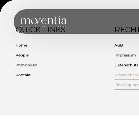
Inhalt
springen
QUICK LINKS
RECHT
Home
AGB
People
Impressum
Immobilien
Datenschutz
Kontakt
Privatsphäre
Einwilligung