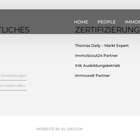
HOME
PEOPLE
IMMOB
LICHES
ZERTIFIZIERUN
Thomas Daily – Markt Expert
ImmoScout24 Partner
IHK Ausbildungsbetrieb
-Einstellungen
immowelt Partner
en widerrufen
WEBSITE BY KL DESIGN