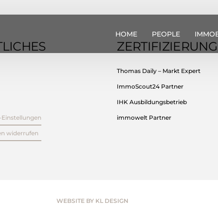
HOME
PEOPLE
IMMOB
LICHES
ZERTIFIZIERUN
Thomas Daily – Markt Expert
ImmoScout24 Partner
IHK Ausbildungsbetrieb
-Einstellungen
immowelt Partner
en widerrufen
WEBSITE BY KL DESIGN