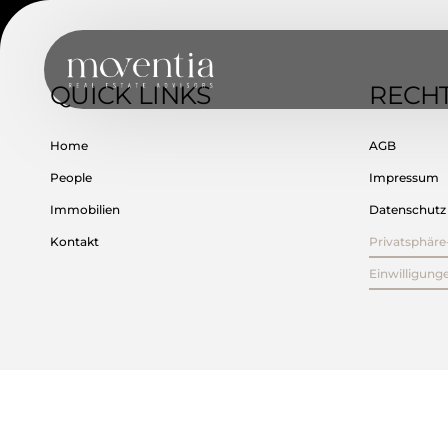
Inhalt
springen
QUICK LINKS
RECHT
Home
AGB
People
Impressum
Immobilien
Datenschutz
Kontakt
Privatsphäre
Einwilligung